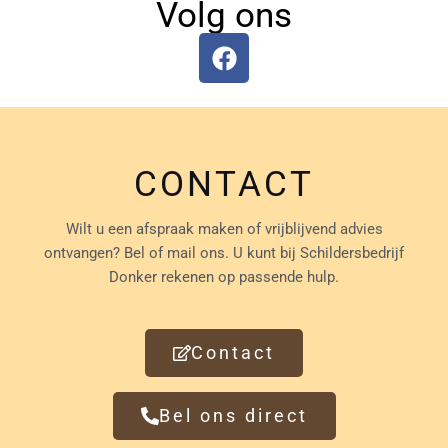
Volg ons
F
a
c
e
b
o
CONTACT
o
k
Wilt u een afspraak maken of vrijblijvend advies
ontvangen? Bel of mail ons. U kunt bij Schildersbedrijf
Donker rekenen op passende hulp.
Contact
Bel ons direct