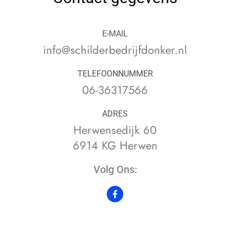
E-MAIL
info@schilderbedrijfdonker.nl
TELEFOONNUMMER
06-36317566
ADRES
Herwensedijk 60
6914 KG Herwen
Volg Ons:
F
a
c
e
b