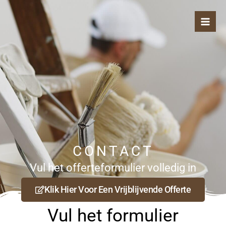
Ga
naar
de
inhoud
CONTACT
Vul het offerteformulier volledig in
Klik Hier Voor Een Vrijblijvende Offerte
Vul het formulier